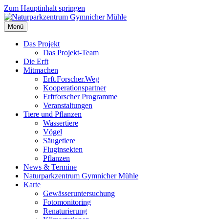
Zum Hauptinhalt springen
Menü
Das Projekt
Das Projekt-Team
Die Erft
Mitmachen
Erft.Forscher.Weg
Kooperationspartner
Erftforscher Programme
Veranstaltungen
Tiere und Pflanzen
Wassertiere
Vögel
Säugetiere
Fluginsekten
Pflanzen
News & Termine
Naturparkzentrum Gymnicher Mühle
Karte
Gewässeruntersuchung
Fotomonitoring
Renaturierung