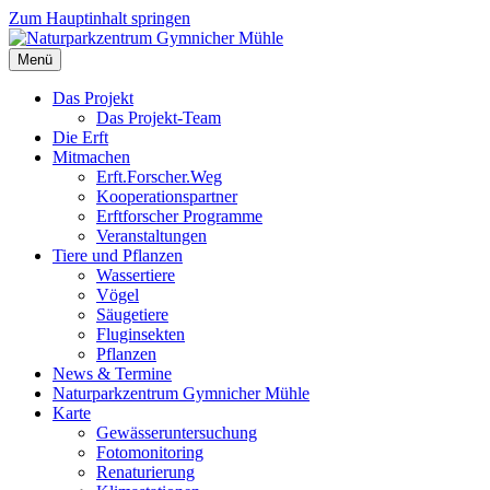
Zum Hauptinhalt springen
Menü
Das Projekt
Das Projekt-Team
Die Erft
Mitmachen
Erft.Forscher.Weg
Kooperationspartner
Erftforscher Programme
Veranstaltungen
Tiere und Pflanzen
Wassertiere
Vögel
Säugetiere
Fluginsekten
Pflanzen
News & Termine
Naturparkzentrum Gymnicher Mühle
Karte
Gewässeruntersuchung
Fotomonitoring
Renaturierung